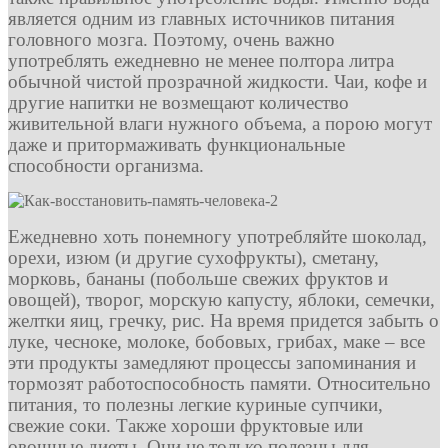
является одним из главных источников питания
головного мозга. Поэтому, очень важно
употреблять ежедневно не менее полтора литра
обычной чистой прозрачной жидкости. Чаи, кофе и
другие напитки не возмещают количество
живительной влаги нужного объема, а порою могут
даже и притормаживать функциональные
способности организма.
Ежедневно хоть понемногу употребляйте шоколад,
орехи, изюм (и другие сухофрукты), сметану,
морковь, бананы (побольше свежих фруктов и
овощей), творог, морскую капусту, яблоки, семечки,
желтки яиц, гречку, рис. На время придется забыть о
луке, чесноке, молоке, бобовых, грибах, маке – все
эти продукты замедляют процессы запоминания и
тормозят работоспособность памяти. Относительно
питания, то полезны легкие куриные супчики,
свежие соки. Также хороши фруктовые или
овощные диеты. Они не только полезны для