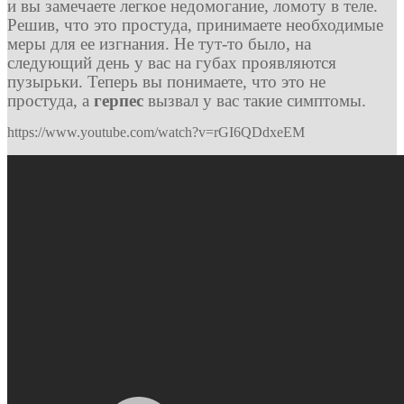
и вы замечаете легкое недомогание, ломоту в теле.
Решив, что это простуда, принимаете необходимые
меры для ее изгнания. Не тут-то было, на
следующий день у вас на губах проявляются
пузырьки. Теперь вы понимаете, что это не
простуда, а
герпес
вызвал у вас такие симптомы.
https://www.youtube.com/watch?v=rGI6QDdxeEM