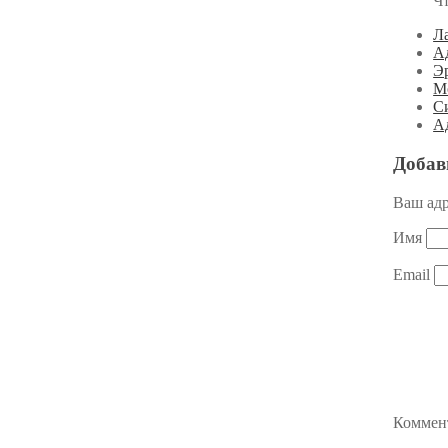
Ч
Л
А
Э
М
С
Ад
Добав
Ваш адр
Имя
Email
Коммен