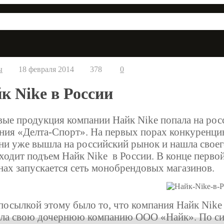
ы
18 февраля 2014
378
0
к Nike в России
ые продукция компании Найк Nike попала на росс
ния «Делта-Спорт». На первых порах конкуренцию
ни уже вышла на российский рынок и нашла своего
ходит подъем Найк Nike в России. В конце первой
нах запускается сеть монобрендовых магазинов.
осылкой этому было то, что компания Найк Nike 
ла свою дочернюю компанию ООО «Найк». По сис