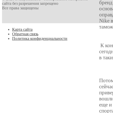
бренд
сайта без разрешения запрещено
основ
Все права защищены
оправ
Nike 
тамож
Карта сайта
Обратная связь
Политика конфиденциальности
К кон
сегод
в так
Потом
сейча
приве
вошли
еще и
спорт