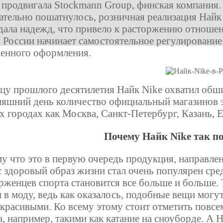
 продвигала Stockmann Group, финская компания.
ательно пошатнулось, розничная реализация Найк
дала надежд, что привело к расторжению отноше
в России начинает самостоятельное регулирование
енного оформления.
цу прошлого десятилетия Найк Nike охватил об
няшний день количество официальный магазинов э
их городах как Москва, Санкт-Петербург, Казань, Е
Почему Найк Nike так по
у что это в первую очередь продукция, направлен
с здоровый образ жизни стал очень популярен сре
рженцев спорта становится все больше и больше. 
 в моду, ведь как оказалось, подобные вещи могу
 красивыми. Ко всему этому стоит отметить повс
а, например, такими как катание на сноуборде. А