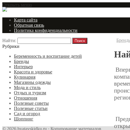
Открыть меню
Карта сайта
Обратная связь
Политика конфиденциальности
Бренд
Найти:
Рубрики
Най
Беременность и воспитание детей
Бренды
Интерьер
Вперв
Красота и здоровье
компа
Кулинария
Магазины одежды
време
Мода и стиль
проис
Отдых и туризм
регио
Отношения
Полезные советы
Полезные статьи
Сад и огород
Предп
Шоппинг
откры
© 2026 hvatayskidku.ru · Копирование материалов