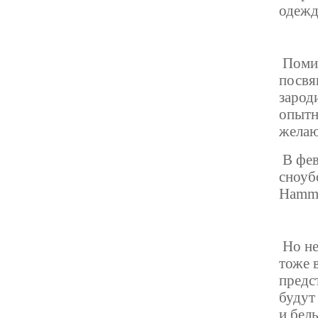
одежд
Помим
посвя
зарод
опытн
желаю
В фев
сноуб
Hamme
Но не
тоже 
предс
будут
и бел