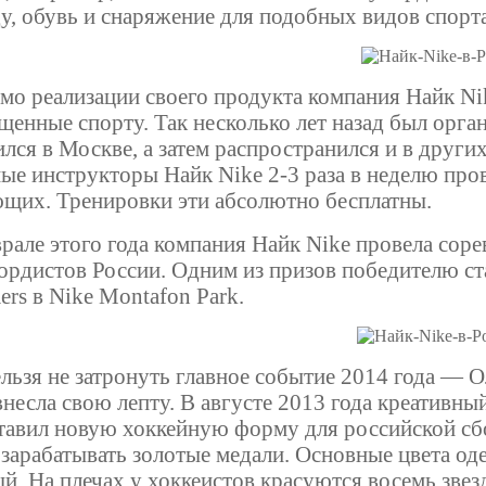
у, обувь и снаряжение для подобных видов спорт
о реализации своего продукта компания Найк Ni
щенные спорту. Так несколько лет назад был орга
ился в Москве, а затем распространился и в других
ые инструкторы Найк Nike 2-3 раза в неделю пров
щих. Тренировки эти абсолютно бесплатны.
рале этого года компания Найк Nike провела со
ордистов России. Одним из призов победителю ста
rs в Nike Montafon Park.
льзя не затронуть главное событие 2014 года — 
внесла свою лепту. В августе 2013 года креативн
тавил новую хоккейную форму для российской сб
 зарабатывать золотые медали. Основные цвета о
ый. На плечах у хоккеистов красуются восемь зве