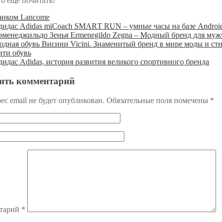
то еще почитать?
анком Lancome
дидас Аdidаs miCоаch SМАRТ RUN – умные часы на базе Androi
рменеджильдо Зенья Ermenegildo Zegna – Модный бренд для му
одная обувь Висини Vicini. Знаменитый бренд в мире моды и ст
ити обувь
идас Adidas, история развития великого спортивного бренда
ить комментарий
ес email не будет опубликован.
Обязательные поля помечены
*
тарий
*