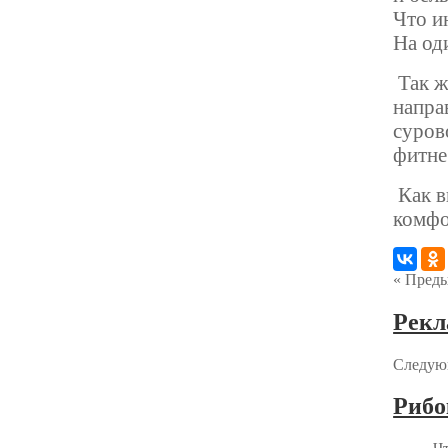
Что и
На од
Так ж
напра
суров
фитне
Как в
комфо
« Пред
Рекл
Следующ
Рибо