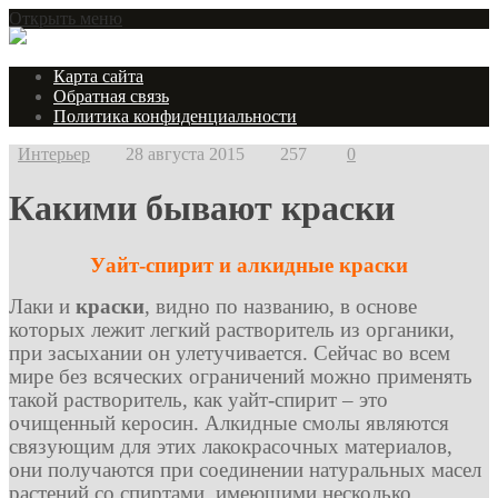
Открыть меню
Карта сайта
Обратная связь
Политика конфиденциальности
Интерьер
28 августа 2015
257
0
Какими бывают краски
Уайт-спирит и алкидные краски
Лаки и
краски
, видно по названию, в основе
которых лежит легкий растворитель из органики,
при засыхании он улетучивается. Сейчас во всем
мире без всяческих ограничений можно применять
такой растворитель, как уайт-спирит – это
очищенный керосин. Алкидные смолы являются
связующим для этих лакокрасочных материалов,
они получаются при соединении натуральных масел
растений со спиртами, имеющими несколько