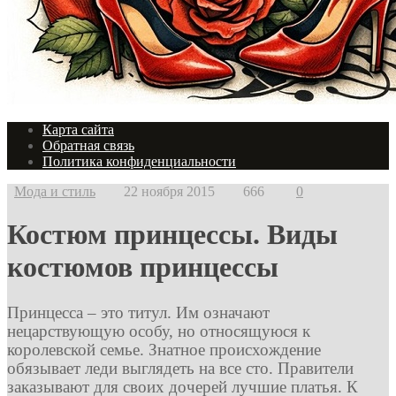
Карта сайта
Обратная связь
Политика конфиденциальности
Мода и стиль
22 ноября 2015
666
0
Костюм принцессы. Виды
костюмов принцессы
Принцесса – это титул. Им означают
нецарствующую особу, но относящуюся к
королевской семье. Знатное происхождение
обязывает леди выглядеть на все сто. Правители
заказывают для своих дочерей лучшие платья. К