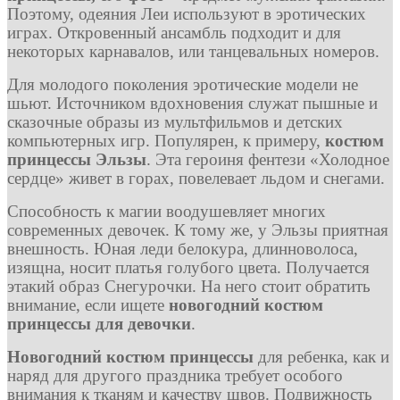
Поэтому, одеяния Леи используют в эротических
играх. Откровенный ансамбль подходит и для
некоторых карнавалов, или танцевальных номеров.
Для молодого поколения эротические модели не
шьют. Источником вдохновения служат пышные и
сказочные образы из мультфильмов и детских
компьютерных игр. Популярен, к примеру,
костюм
принцессы Эльзы
. Эта героиня фентези «Холодное
сердце» живет в горах, повелевает льдом и снегами.
Способность к магии воодушевляет многих
современных девочек. К тому же, у Эльзы приятная
внешность. Юная леди белокура, длинноволоса,
изящна, носит платья голубого цвета. Получается
этакий образ Снегурочки. На него стоит обратить
внимание, если ищете
новогодний костюм
принцессы для девочки
.
Новогодний костюм принцессы
для ребенка, как и
наряд для другого праздника требует особого
внимания к тканям и качеству швов. Подвижность