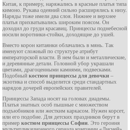
Китая, к примеру, наряжались в красные платья типа
кимоно. Рукава одеяний сильно расширялись к низу.
Наряды тоже имели два слоя. Нижнее и верхнее
платья прихватывались широким поясом. Он
доходил до груди красавиц. Принцессы поднебесной
носили воротники-стойки, доходящие до ушей.
Вместо корон китаянки облачались в мянь. Так
именуют сложный по структуре атрибут
императорской власти. В нем были и металлические,
и деревянные детали. Головной убор украшали
цветами, драгоценными камнями, подвесками.
Подобный
костюм принцессы для девочки
–
экзотика и способ выделится среди стандартных
нарядов дочерей европейских правителей.
Принцессы Запада носят на головах диадемы.
Платья знатных особ пышные с множеством
подъюбников или жестким каркасом. Нужен корсет,
или его подобие. Для детских праздников берут в
пример
костюм принцессы Софии
. Это героиня
мультипликационного сериала компании «Дисней».