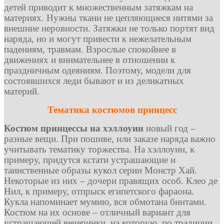
детей приводит к множественным затяжкам на
материях. Нужны ткани не цепляющиеся нитями за
внешние неровности. Затяжки не только портят вид
наряда, но и могут привести к нежелательным
падениям, травмам. Взрослые спокойнее в
движениях и внимательнее в отношении к
праздничным одеяниям. Поэтому, модели для
состоявшихся леди бывают и из деликатных
материй.
Тематика костюмов принцесс
Костюм принцессы на хэллоуин
новый год –
разные вещи. При пошиве, или заказе наряда важно
учитывать тематику торжества. На хэллоуин, к
примеру, придутся кстати устрашающие и
таинственные образы кукол серии Монстр Хай.
Некоторые из них – дочери правящих особ. Клео де
Нил, к примеру, отпрыск египетского фараона.
Кукла напоминает мумию, вся обмотана бинтами.
Костюм на их основе – отличный вариант для
устрашающей вечеринки, на которую, по традиции,