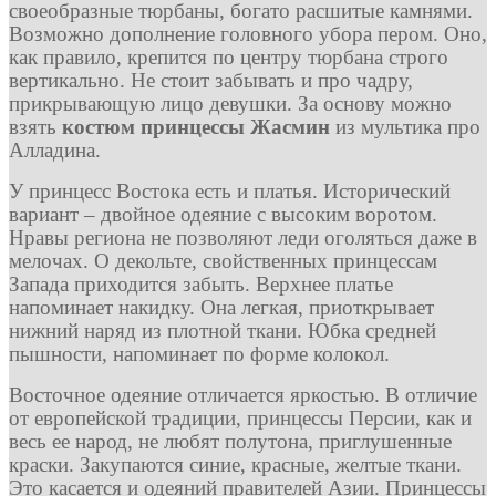
своеобразные тюрбаны, богато расшитые камнями.
Возможно дополнение головного убора пером. Оно,
как правило, крепится по центру тюрбана строго
вертикально. Не стоит забывать и про чадру,
прикрывающую лицо девушки. За основу можно
взять
костюм принцессы Жасмин
из мультика про
Алладина.
У принцесс Востока есть и платья. Исторический
вариант – двойное одеяние с высоким воротом.
Нравы региона не позволяют леди оголяться даже в
мелочах. О декольте, свойственных принцессам
Запада приходится забыть. Верхнее платье
напоминает накидку. Она легкая, приоткрывает
нижний наряд из плотной ткани. Юбка средней
пышности, напоминает по форме колокол.
Восточное одеяние отличается яркостью. В отличие
от европейской традиции, принцессы Персии, как и
весь ее народ, не любят полутона, приглушенные
краски. Закупаются синие, красные, желтые ткани.
Это касается и одеяний правителей Азии. Принцессы